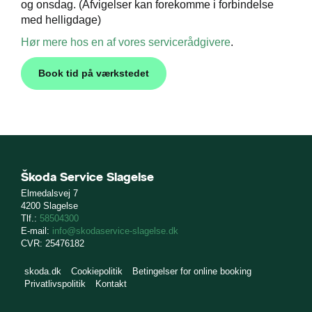
og onsdag. (Afvigelser kan forekomme i forbindelse
ct
med helligdage)
de
Hør mere hos en af vores servicerådgivere
.
Book tid på værkstedet
de
ementer
n på din Škoda
Škoda Service Slagelse
Elmedalsvej 7
4200 Slagelse
Tlf.:
58504300
E-mail:
info@skodaservice-slagelse.dk
CVR: 25476182
tyr
skoda.dk
Cookiepolitik
Betingelser for online booking
t
Privatlivspolitik
Kontakt
ugtbilsattest