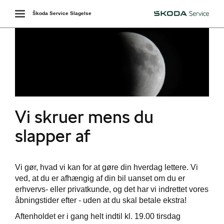
Toggle
Škoda Service Slagelse
Škoda
navigation
Vi skruer mens du
rsdag og onsdag
slapper af
værkstedet
på værksted
Vi gør, hvad vi kan for at gøre din hverdag lettere. Vi
ved, at du er afhængig af din bil uanset om du er
services
erhvervs- eller privatkunde, og det har vi indrettet vores
åbningstider efter - uden at du skal betale ekstra!
Aftenholdet er i gang helt indtil kl. 19.00 tirsdag