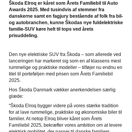
Škoda Elroq er kåret som Årets Familiebil til Auto
Awards 2025. Med tusindvis af stemmer fra
Škoda Danmarks
danskerne samt en fagjury bestående af folk fra bil-
og autobranchen, kunne Škodas nye fuldelektriske
familie-SUV køre helt til tops ved årets
prisuddeling.
Den nye elektriske SUV fra Škoda – som allerede ved
lanceringen har markeret sig som en af klassens mest
rummelige og praktiske modeller – tilføjer nu endnu en
titel til porteføljen med prisen som Årets Familiebil
2025.
Hos Škoda Danmark vækker anerkendelsen særlig
glæde:
“Škoda Elroq bygger videre på vores stærke tradition
for at lave rummelige, praktiske og økonomiske biler til
familier. At netop Elroq bliver kåret som Årets
Familiebil 2025, bekræfter vores ambition om at levere
elektrisk mobilitet, der passer til danske familiers