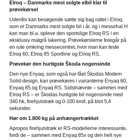
Elroq – Danmarks mest solgte elbil klar til
prøvekørsel
Udenfor kan besøgende sætte sig bag rattet i Elroq,
som er Danmarks mest solgte bil i år, og i messehal H
kan man bl.a. opleve den sportslige Elroq RS i en
eksklusiv matgrå lakering. Prøvekørslerne foregår på
en rute omkring messecentret, hvor man kan teste
Elroq 60, Elroq 85 Sportline og Elroq RS.
Prøvekør den hurtigste Škoda nogensinde
Den nye Enyaq, som også har fået Škodas Modern
Solid-design, kan prøvekøres i varianterne Enyaq 60,
Enyaq 85 og Enyaq RS. Sidstnævnte – sammen med
Elroq RS – er Škodas hurtigste bil nogensinde med
340 hk, firehjulstræk og 0-100 km/t. på blot 5,4
sekunder.
Hør om 1.800 kg på anhængertrækket
Apropos firehjulstræk er RS-modellerne interessante,
fordi de – sammen med Enyaq 85x og den helt nye