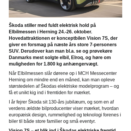
Škoda Danmarks
Škoda stiller med fuldt elektrisk hold på
Elbilmessen i Herning 24.-26. oktober.
Hovedattraktionen er konceptbilen Vision 7S, der
giver en forsmag på næste års store 7-personers
SUV. Derudover kan man bl.a. se og prøvekøre
Danmarks mest solgte elbil, Elroq, og høre om
muligheden for 1.800 kg anhængervægt.
Når Elbilmessen slår dørene op i MCH Messecenter
Herning om mindre end en måned, kan man opleve
størstedelen af Škodas elektriske modelprogram – og
få et unikt kig ind i fremtiden for mærket.
I år fejrer Škoda sit 130-års jubilæum, og som en af
verdens ældste bilproducenter viser mærket, hvordan
europæisk design, rummelighed og teknologi forenes i
biler til både store familier og små eventyr.
Vision 7S – et blik ind i Škodas elektriske fremtid