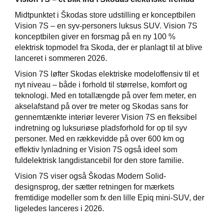
Midtpunktet i Škodas store udstilling er konceptbilen
Vision 7S – en syv-personers luksus SUV. Vision 7S
konceptbilen giver en forsmag på en ny 100 %
elektrisk topmodel fra Skoda, der er planlagt til at blive
lanceret i sommeren 2026.
Vision 7S løfter Skodas elektriske modeloffensiv til et
nyt niveau – både i forhold til størrelse, komfort og
teknologi. Med en totallængde på over fem meter, en
akselafstand på over tre meter og Skodas sans for
gennemtænkte interiør leverer Vision 7S en fleksibel
indretning og luksuriøse pladsforhold for op til syv
personer. Med en rækkevidde på over 600 km og
effektiv lynladning er Vision 7S også ideel som
fuldelektrisk langdistancebil for den store familie.
Vision 7S viser også Škodas Modern Solid-
designsprog, der sætter retningen for mærkets
fremtidige modeller som fx den lille Epiq mini-SUV, der
ligeledes lanceres i 2026.