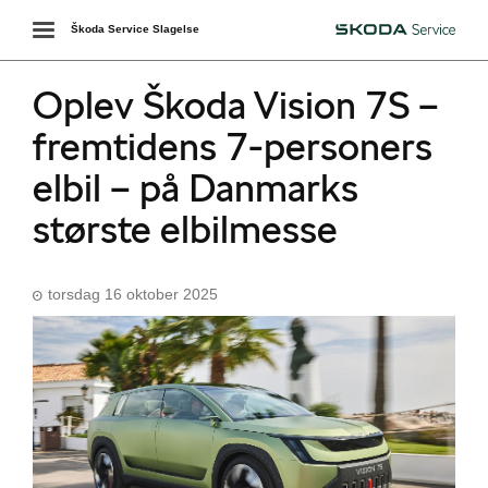
Toggle
Škoda Service Slagelse
Škoda
navigation
Oplev Škoda Vision 7S –
fremtidens 7-personers
elbil – på Danmarks
største elbilmesse
torsdag 16 oktober 2025